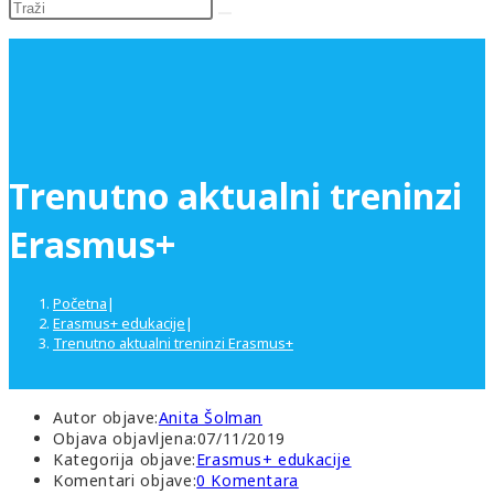
Trenutno aktualni treninzi
Erasmus+
Početna
|
Erasmus+ edukacije
|
Trenutno aktualni treninzi Erasmus+
Autor objave:
Anita Šolman
Objava objavljena:
07/11/2019
Kategorija objave:
Erasmus+ edukacije
Komentari objave:
0 Komentara