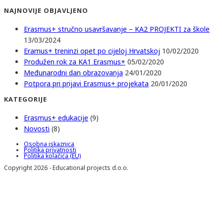
NAJNOVIJE OBJAVLJENO
Erasmus+ stručno usavršavanje – KA2 PROJEKTI za škole
13/03/2024
Eramus+ treninzi opet po cijeloj Hrvatskoj
10/02/2020
Produžen rok za KA1 Erasmus+
05/02/2020
Međunarodni dan obrazovanja
24/01/2020
Potpora pri prijavi Erasmus+ projekata
20/01/2020
KATEGORIJE
Erasmus+ edukacije
(9)
Novosti
(8)
Osobna iskaznica
Politika privatnosti
Politika kolačića (EU)
Copyright 2026 - Educational projects d.o.o.