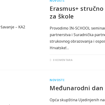
NOVOSTI
Erasmus+ stručno
za škole
Provodimo IN-SCHOOL seminare
partnerstva i Suradnička partn
strukovnog obrazovanja i ospos
Hrvatske!…
0 KOMENTARA
NOVOSTI
Međunarodni dan 
Opća skupština Ujedinjenih nar