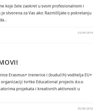
one koje žele zaokret u svom profesionalnom i
 je stvorena za Vas ako: Razmišljate o pokretanju
 da…
02/09/2019
MOVI!
ice Erasmus+ trenerice i (budućih) voditelja EU+
 organizaciji tvrtke Educational projects d.o.o.
jatorima projekata i kreativnih aktivnosti u
05/06/2016