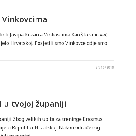
u Vinkovcima
oli Josipa Kozarca Vinkovcima Kao što smo već
cijelo Hrvatskoj. Posjetili smo Vinkovce gdje smo
24/10/2019
 u tvojoj županiji
paniji Zbog velikih upita za treninge Erasmus+
anije u Republici Hrvatskoj. Nakon odrađenog