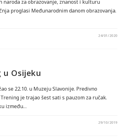
ih naroda za obrazovanje, znanost i kulturu
ječnja proglasi Međunarodnim danom obrazovanja.
24/01/2020
 u Osijeku
ao se 22.10. u Muzeju Slavonije. Predivno
Trening je trajao šest sati s pauzom za ručak.
liku između…
29/10/2019