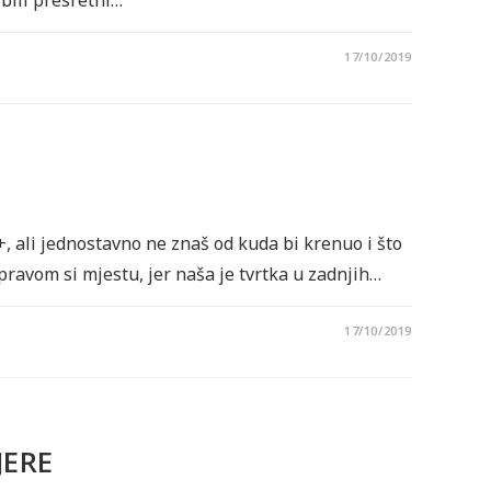
 bili presretni…
17/10/2019
, ali jednostavno ne znaš od kuda bi krenuo i što
pravom si mjestu, jer naša je tvrtka u zadnjih…
17/10/2019
JERE