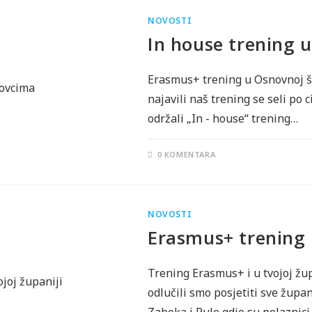
NOVOSTI
In house trening 
Erasmus+ trening u Osnovnoj šk
najavili naš trening se seli po 
održali „In - house“ trening…
0 KOMENTARA
NOVOSTI
Erasmus+ trening i
Trening Erasmus+ i u tvojoj žu
odlučili smo posjetiti sve žup