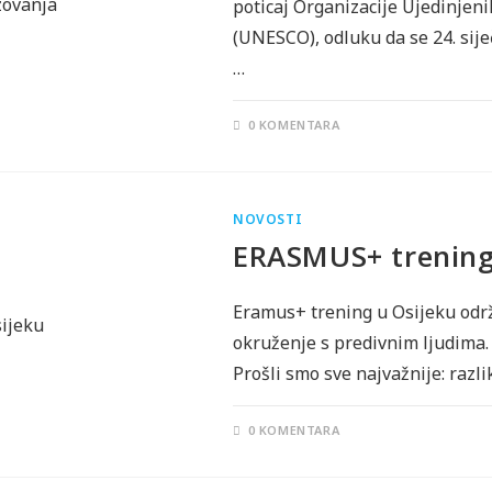
poticaj Organizacije Ujedinjen
(UNESCO), odluku da se 24. si
…
0 KOMENTARA
NOVOSTI
ERASMUS+ trening
Eramus+ trening u Osijeku održ
okruženje s predivnim ljudima. 
Prošli smo sve najvažnije: raz
0 KOMENTARA