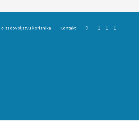
Toggle
k o zadovoljstvu korisnika
Kontakt
website
search