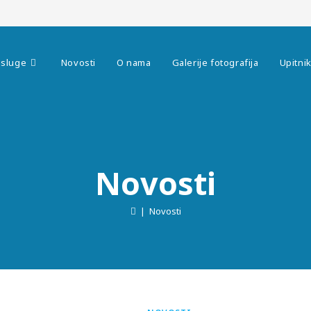
sluge
Novosti
O nama
Galerije fotografija
Upitni
Novosti
|
Novosti