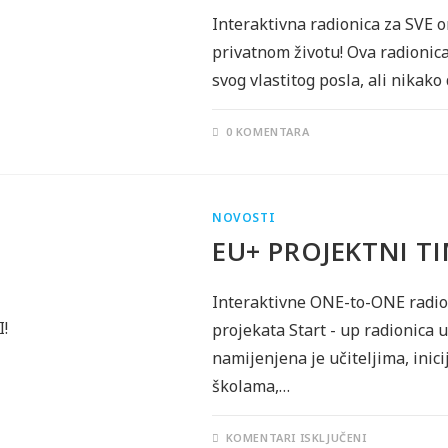
Interaktivna radionica za SVE 
privatnom životu! Ova radionica
svog vlastitog posla, ali nikako
0 KOMENTARA
NOVOSTI
EU+ PROJEKTNI TI
Interaktivne ONE-to-ONE radion
projekata Start - up radionica u
namijenjena je učiteljima, inici
školama,…
ZA
KOMENTARI ISKLJUČENI