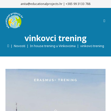
Preskoči
anita@educationalprojects.hr
|
+385 99 3133 788
na
sadržaj
vinkovci trening
|
Novosti
|
In house trening u Vinkovcima
|
vinkovci trening