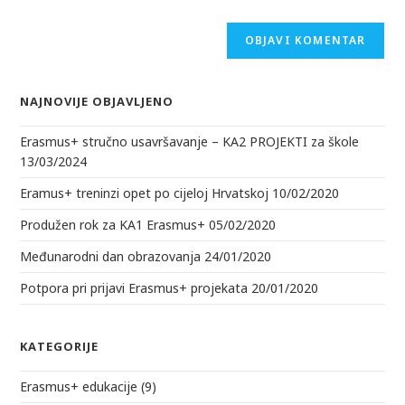
komentiranje
komentiranje
adresu
(opcionalno)
NAJNOVIJE OBJAVLJENO
Erasmus+ stručno usavršavanje – KA2 PROJEKTI za škole
13/03/2024
Eramus+ treninzi opet po cijeloj Hrvatskoj
10/02/2020
Produžen rok za KA1 Erasmus+
05/02/2020
Međunarodni dan obrazovanja
24/01/2020
Potpora pri prijavi Erasmus+ projekata
20/01/2020
KATEGORIJE
Erasmus+ edukacije
(9)