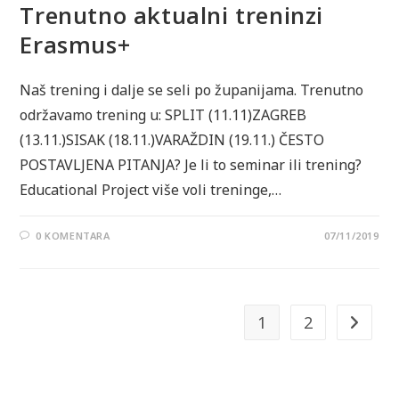
Trenutno aktualni treninzi
Erasmus+
Naš trening i dalje se seli po županijama. Trenutno
održavamo trening u: SPLIT (11.11)ZAGREB
(13.11.)SISAK (18.11.)VARAŽDIN (19.11.) ČESTO
POSTAVLJENA PITANJA? Je li to seminar ili trening?
Educational Project više voli treninge,…
0 KOMENTARA
07/11/2019
1
2
Idi na sl