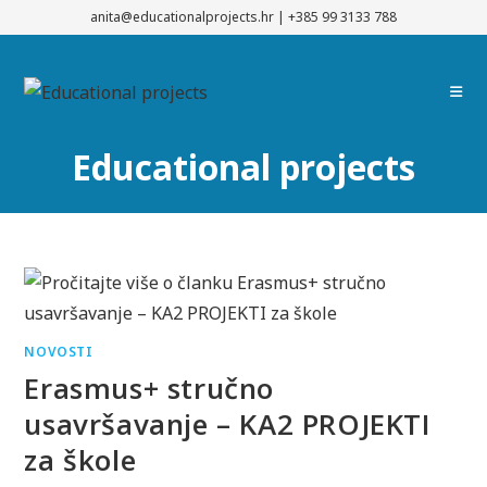
Preskoči
anita@educationalprojects.hr
|
+385 99 3133 788
na
sadržaj
Educational projects
NOVOSTI
Erasmus+ stručno
usavršavanje – KA2 PROJEKTI
za škole