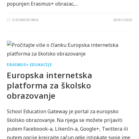
popunjen Erasmus+ obrazac,…
0 KOMENTARA
20/01/2020
ERASMUS+ EDUKACIJE
Europska internetska
platforma za školsko
obrazovanje
School Education Gateway je portal za europsko
školsko obrazovanje. Na njega se možete prijaviti
putem Faceboook-a, LikenIn-a, Google+, Twittera ili
putem opcije kreirajte račun gdje istipkate svoje ime