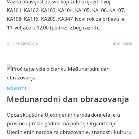
Važna obavijest za sve koji žele prijaviti svoj
KA101, KA102, KA103, KA104, KA105, KA106, KA107,
KA108, KA116, KA205, KA347. Novi rok za prijavu je
11. veljače u 12:00 (podne). Zbog raznih…
0 KOMENTARA
05/02/2020
NOVOSTI
Međunarodni dan obrazovanja
Opća skupština Ujedinjenih naroda donijela je u
prosincu prošle godine, na poticaj Organizacije
Ujedinjenih naroda za obrazovanje, znanost i kulturu